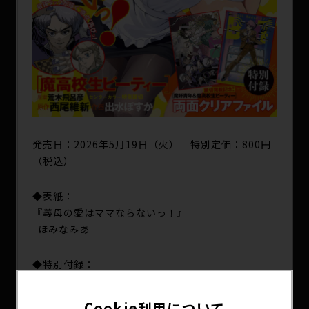
発売日：2026年5月19日（火） 特別定価：800円
（税込）
◆表紙：
『義母の愛はママならないっ！』
ほみなみあ
◆特別付録：
『魔好青年＆魔高校生ビーティ―』
両面クリアファイル
Cookie利用について