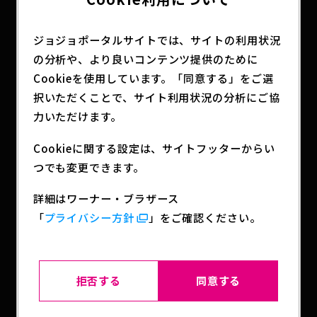
ジョジョポータルサイトでは、サイトの利用状況
の分析や、より良いコンテンツ提供のために
◆巻頭カラー：
Cookieを使用しています。「同意する」をご選
『義母の愛はママならないっ！』
択いただくことで、サイト利用状況の分析にご協
ほみなみあ
力いただけます。
◆センターカラー：
Cookieに関する設定は、サイトフッターからい
『魔高校生ビーティ―』
つでも変更できます。
原案：荒木飛呂彦（『魔少年ビーティ―』より）
原作：西尾維新
詳細はワーナー・ブラザース
作画：出水ぽすか
「
プライバシー方針
」をご確認ください。
◆センターカラー：
『ハイこちら解奇部です』
拒否する
同意する
シマ・シンヤ