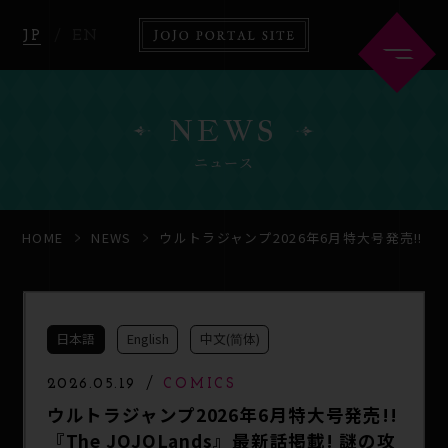
JP
EN
NEWS
ニュース
HOME
ABOUT
HOME
NEWS
ウルトラジャンプ2026年6月特大号発売!!
NEWS
ANIME
日本語
English
中文(简体)
COMICS
GOODS
2026.05.19
COMICS
ウルトラジャンプ2026年6月特大号発売!!
『The JOJOLands』最新話掲載! 謎の攻