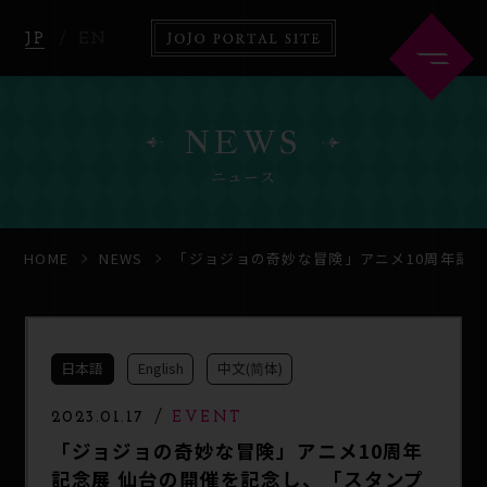
JP
EN
NEWS
ニュース
HOME
ABOUT
HOME
NEWS
「ジョジョの奇妙な冒険」アニメ10周年記念
NEWS
ANIME
日本語
English
中文(简体)
COMICS
GOODS
2023.01.17
EVENT
「ジョジョの奇妙な冒険」アニメ10周年
記念展 仙台の開催を記念し、「スタンプ