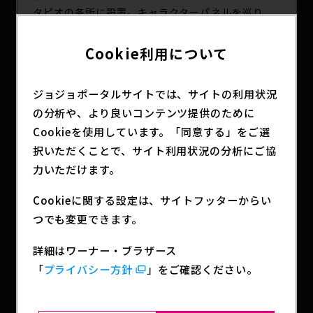
タピオの各所に設置。キャラクターパネルを巡り、
全6種のスタンプを集めてコンプリートすると、本イ
ベント限定のオリジナルクリアファイルをプレゼン
Cookie利用について
ト！
また、空条承太郎や空条徐倫などの歴代ジョジョが
ジョジョポータルサイトでは、サイトの利用状況
一同に集結した、オリジナルフォトスポットも登
の分析や、より良いコンテンツ提供のために
場！
各施設館内を巡って、写真撮影やスタンプラリーを
Cookieを使用しています。「同意する」をご選
お楽しみください。
択いただくことで、サイト利用状況の分析にご協
力いただけます。
詳しくは
こちら
Cookieに関する設定は、サイトフッターからい
つでも変更できます。
SHARE
詳細はワーナー・ブラザース
「
プライバシー方針
」をご確認ください。