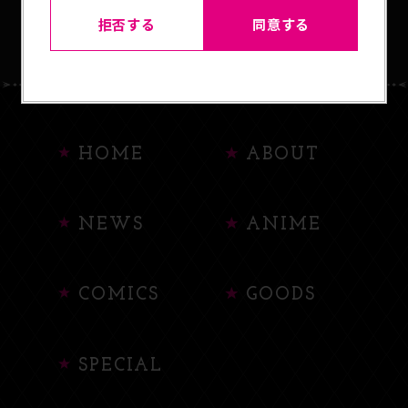
BACK TO LIST
拒否する
同意する
HOME
ABOUT
NEWS
ANIME
COMICS
GOODS
SPECIAL