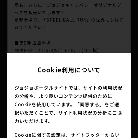
示も。さらに「ジョジョキャラバン」オリジナルグ
ッズを販売いたします！
是非会場で、『STEEL BALL RUN』の世界にふれて
みてください！
■第5弾 広島会場
開催日時：2025/8/9(土)～8/11(月・祝)
開催場所：イオンモール広島府中(広島県安芸郡府中
町大須2-1-1)
Cookie利用について
■第6弾 宮城会場
ジョジョポータルサイトでは、サイトの利用状況
開催日時：2025/9/13(土)～9/15(月・祝)
の分析や、より良いコンテンツ提供のために
開催場所：イオンモール新利府(宮城県宮城郡利府町
新中道3丁目1-1)
Cookieを使用しています。「同意する」をご選
択いただくことで、サイト利用状況の分析にご協
■「JOJOCARAVAN-ジョジョキャラバン-」公式サ
力いただけます。
イト
https://jojocaravan.com
Cookieに関する設定は、サイトフッターからい