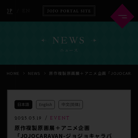
JP
EN
NEWS
ニュース
HOME
ABOUT
HOME
NEWS
原作複製原画展＋アニメ企画「JOJOCARA
NEWS
ANIME
日本語
English
中文(简体)
COMICS
GOODS
2025.05.19
EVENT
原作複製原画展＋アニメ企画
「JOJOCARAVAN-ジョジョキャラバ