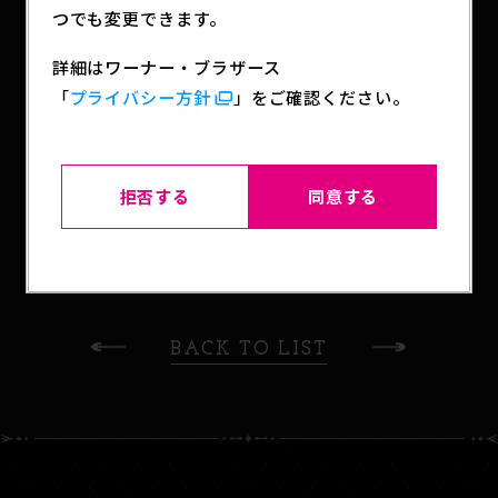
つでも変更できます。
■「JOJOCARAVAN-ジョジョキャラバン-」公式X
詳細はワーナー・ブラザース
https://x.com/jojocaravan
「
プライバシー方針
」をご確認ください。
※以降の巡回情報は随時公開致します。
拒否する
同意する
SHARE
BACK TO LIST