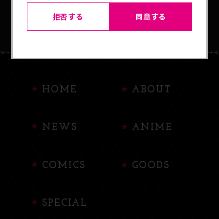
BACK TO LIST
拒否する
同意する
HOME
ABOUT
NEWS
ANIME
COMICS
GOODS
SPECIAL