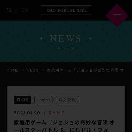
JP
EN
NEWS
ニュース
HOME
ABOUT
HOME
NEWS
家庭用ゲーム『ジョジョの奇妙な冒険 オー
NEWS
ANIME
日本語
English
中文(简体)
COMICS
GOODS
2023.01.20
GAME
家庭用ゲーム『ジョジョの奇妙な冒険 オ
ールスターバトル R』にルドル・フォ