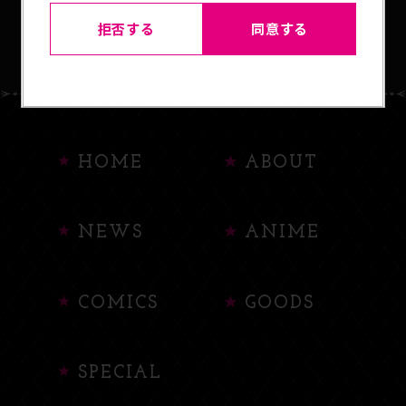
BACK TO LIST
拒否する
同意する
HOME
ABOUT
NEWS
ANIME
COMICS
GOODS
SPECIAL