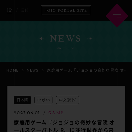
JP
EN
NEWS
ニュース
HOME
ABOUT
HOME
NEWS
家庭用ゲーム『ジョジョの奇妙な冒険 オー
NEWS
ANIME
日本語
English
中文(简体)
COMICS
GOODS
2023.06.01
GAME
家庭用ゲーム『ジョジョの奇妙な冒険 オ
ールスターバトル R』に並行世界から来