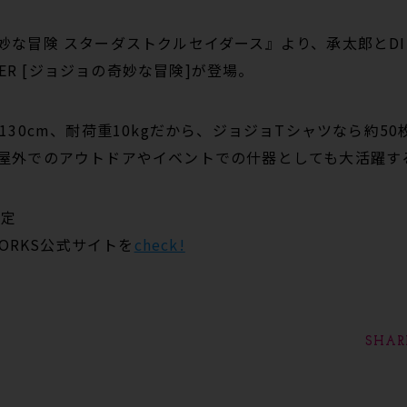
妙な冒険 スターダストクルセイダース』より、承太郎とD
NGER [ジョジョの奇妙な冒険]が登場。
130cm、耐荷重10kgだから、ジョジョTシャツなら約50
屋外でのアウトドアやイベントでの什器としても大活躍す
予定
WORKS公式サイトを
check!
SHAR