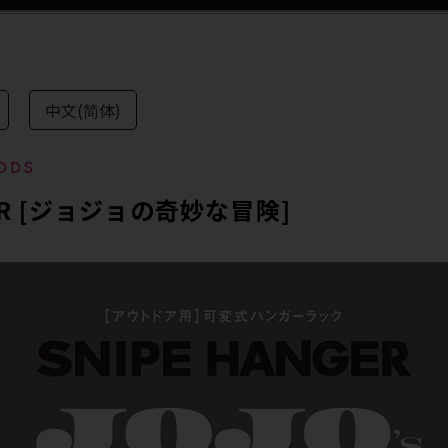
中文(简体)
ODS
GER [ジョジョの奇妙な冒険]