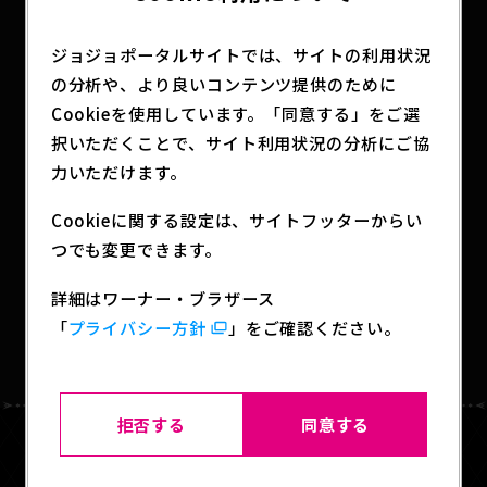
歴代アニメーションシリーズのOP通常版・効果音付
ジョジョポータルサイトでは、サイトの利用状況
版を一挙配信！！2021年1月1日（金）0:00～1:0
の分析や、より良いコンテンツ提供のために
0、ABEMAにて是非ご覧ください！！
Cookieを使用しています。「同意する」をご選
択いただくことで、サイト利用状況の分析にご協
力いただけます。
SHARE
Cookieに関する設定は、サイトフッターからい
つでも変更できます。
詳細はワーナー・ブラザース
BACK TO LIST
「
プライバシー方針
」をご確認ください。
拒否する
同意する