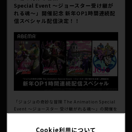
SPECIAL
Special Event ～ジョースター受け継が
れる魂～」開催記念 新年OP1時間連続配
信スペシャル配信決定！！
「ジョジョの奇妙な冒険 The Animation Special
Event ～ジョースター 受け継がれる魂～」の開催を
記念し、ABEMAにて「ジョジョの奇妙な冒険」アニ
メーションシリーズ新年OP1時間連続配信スペシャ
Cookie利用について
ル配信が決定いたしました！！