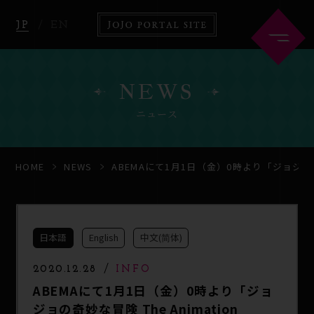
JP
EN
NEWS
ニュース
HOME
ABOUT
HOME
NEWS
ABEMAにて1月1日（金）0時より「ジョジョの
NEWS
ANIME
日本語
English
中文(简体)
COMICS
GOODS
2020.12.28
INFO
ABEMAにて1月1日（金）0時より「ジョ
ジョの奇妙な冒険 The Animation