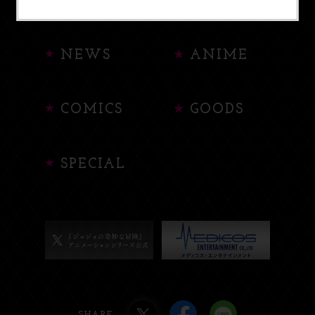
HOME
ABOUT
NEWS
ANIME
COMICS
GOODS
SPECIAL
SHARE