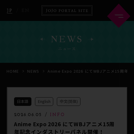
JP
EN
NEWS
ニュース
HOME
ABOUT
HOME
NEWS
Anime Expo 2026 にてWBJアニメ1
NEWS
ANIME
日本語
English
中文(简体)
COMICS
GOODS
2026.06.05
INFO
Anime Expo 2026 にてWBJアニメ15周
年記念インダストリーパネル開催！