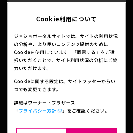
来場者特典として、WBJアニメ15周年を記念した歴
Cookie利用について
代作品掲載パンフレットや、オリジナルWBロゴ型
うちわ「FUN! FAN! FUN!」を配布予定！15年の歩
みとこれからの展開を、会場でぜひご体感くださ
ジョジョポータルサイトでは、サイトの利用状況
い。
の分析や、より良いコンテンツ提供のために
Cookieを使用しています。「同意する」をご選
※Anime Expo 2026への参加チケットが必要とな
択いただくことで、サイト利用状況の分析にご協
ります。詳細につきましては、Anime Expoの公式
力いただけます。
ウェブサイトをご参照ください。
Cookieに関する設定は、サイトフッターからい
つでも変更できます。
SHARE
詳細はワーナー・ブラザース
「
プライバシー方針
」をご確認ください。
BACK TO LIST