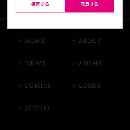
拒否する
同意する
HOME
ABOUT
NEWS
ANIME
COMICS
GOODS
SPECIAL