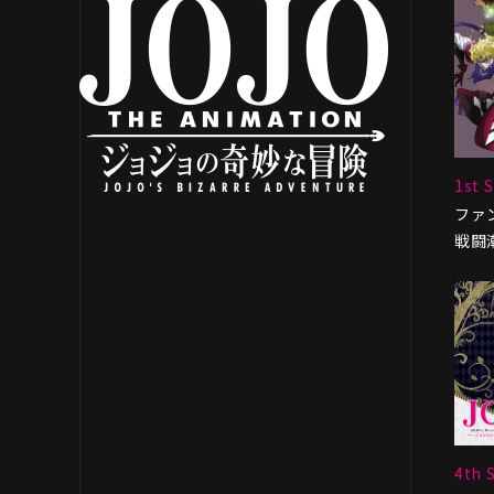
1st 
ファ
戦闘
4th 