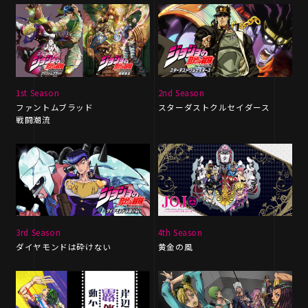
1st Season
2nd Season
ファントムブラッド
スターダストクルセイダース
戦闘潮流
3rd Season
4th Season
ダイヤモンドは砕けない
黄金の風