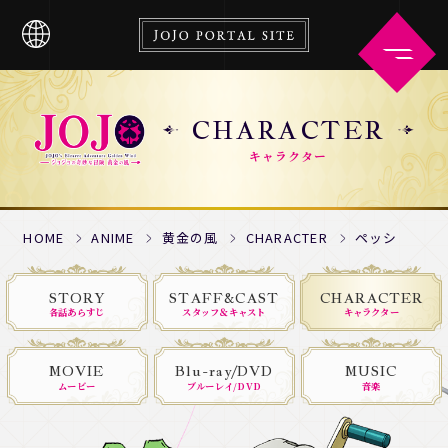
CHARACTER
キャラクター
HOME
ABOUT
HOME
ANIME
黄金の風
CHARACTER
ペッシ
STORY
STAFF&CAST
CHARACTER
NEWS
ANIME
各話あらすじ
スタッフ＆キャスト
キャラクター
MOVIE
Blu-ray/DVD
MUSIC
COMICS
GOODS
ムービー
ブルーレイ/DVD
音楽