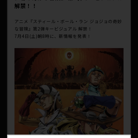
SPECIAL
解禁！！
アニメ『スティール・ボール・ラン ジョジョの奇妙
な冒険』第2弾キービジュアル 解禁！
7月4日(土)朝8時に、新情報を発表！