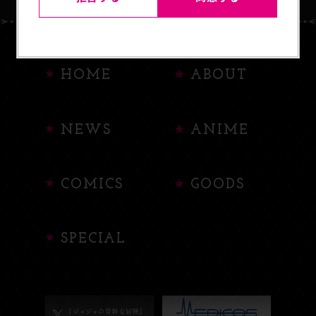
HOME
ABOUT
NEWS
ANIME
COMICS
GOODS
SPECIAL