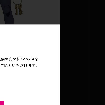
のためにCookieを
ご協力いただけます。
ちを始末するよう命じら
として囚人たちから恐れ
」。自分が作り出した
ます。