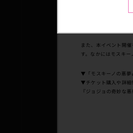
モスキーノを演じるの
阿座上さんの厳格であ
また、本イベント開催
す。なかにはモスキー
▼「モスキーノの悪夢
▼チケット購入や詳細
『ジョジョの奇妙な悪