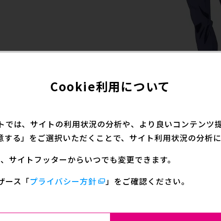
Cookie利用について
トでは、サイトの利用状況の分析や、より良いコンテンツ提供
意する」をご選択いただくことで、サイト利用状況の分析に
定は、サイトフッターからいつでも変更できます。
ッチ神秘にDISCを入れられスタンド使いとなり、徐倫た
ザース
「
プライバシー方針
」をご確認ください。
を入れられる前からわずかな規律違反も許さない「鬼看守」
そんなモスキーノのスタンドは「タンジェリン・ドリーム
象者を閉じ込めるという能力を持ち、徐倫たちを追い詰め