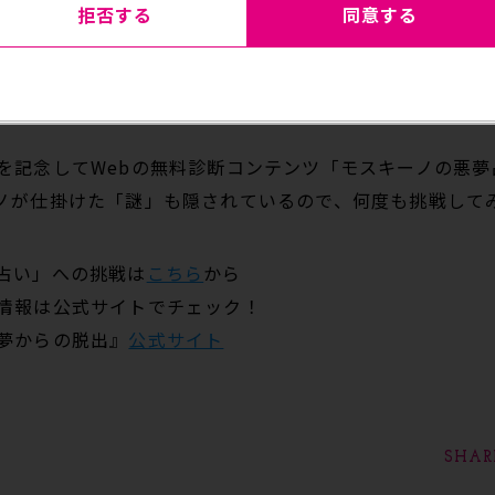
拒否する
同意する
は、さまざまな作品で活躍を見せる声優・阿座上洋平氏。
りながらも厭らしいモスキーノの演技にも是非、ご注目下
を記念してWebの無料診断コンテンツ「モスキーノの悪夢
ノが仕掛けた「謎」も隠されているので、何度も挑戦して
占い」への挑戦は
こちら
から
情報は公式サイトでチェック！
夢からの脱出』
公式サイト
SHAR